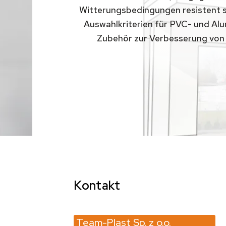
Witterungsbedingungen resistent s
Auswahlkriterien für PVC- und Alum
Zubehör zur Verbesserung von 
Kontakt
Team-Plast Sp. z o.o.